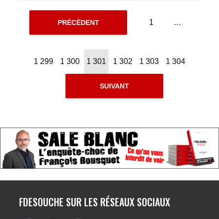
1
…
PRÉCÈDENT
1 299
1 300
1 301
1 302
1 303
1 304
SUIVANT
FDESOUCHE SUR LES RÉSEAUX SOCIAUX