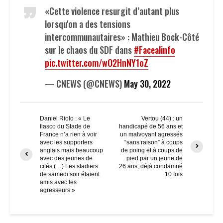
«Cette violence resurgit d’autant plus
lorsqu'on a des tensions
intercommunautaires» : Mathieu Bock-Côté
sur le chaos du SDF dans
#Facealinfo
pic.twitter.com/wO2HnNY1oZ
— CNEWS (@CNEWS)
May 30, 2022
Daniel Riolo : « Le
Vertou (44) : un
fiasco du Stade de
handicapé de 56 ans et
France n’a rien à voir
un malvoyant agressés
avec les supporters
“sans raison” à coups
anglais mais beaucoup
de poing et à coups de
avec des jeunes de
pied par un jeune de
cités (…) Les stadiers
26 ans, déjà condamné
de samedi soir étaient
10 fois
amis avec les
agresseurs »