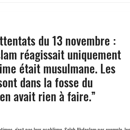
ttentats du 13 novembre :
lam réagissait uniquement
time était musulmane. Les
ont dans la fosse du
en avait rien à faire.”
ctimes, c'est pas leur problème. Salah Abdeslam par exemple, le