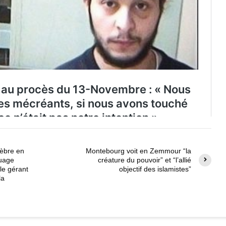
lèbre en
Montebourg voit en Zemmour “la
quage
créature du pouvoir” et “l’allié
le gérant
objectif des islamistes”
la