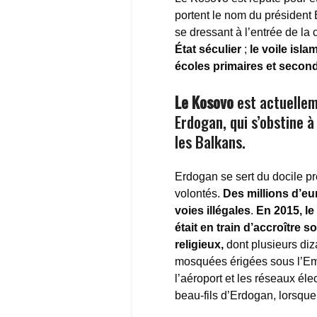
portent le nom du président B
se dressant à l’entrée de la c
État séculier
;
le voile isl
écoles primaires et second
Le Kosovo
est actuellem
Erdogan, qui s’obstine 
les Balkans.
Erdogan se sert du docile p
volontés.
Des millions d’eu
voies illégales
.
En 2015, le
était en train d’accroître 
religieux,
dont plusieurs diz
mosquées érigées sous l’Em
l’aéroport et les réseaux éle
beau-fils d’Erdogan, lorsque 