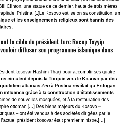
ill Clinton, une statue de ce dernier, haute de trois mètres,
apitale, Pristina. [..]Le Kosovo est, selon sa constitution,
un
amique et les enseignements religieux sont bannis des
aires.
ent la cible du président turc Recep Tayyip
à vouloir diffuser son programme islamique dans
résident kosovar Hashim Thaçi pour accomplir ses quatre
ros circulent depuis la Turquie vers le Kosovo par des
 quotidien albanais
Zëri
à Pristina révélait qu’Erdogan
son influence grâce à la construction d’établissements
aines de nouvelles mosquées, et à la restauration des
pire ottoman.[…] Des biens majeurs du Kosovo –
ctriques – ont été vendus à des sociétés dirigées par le
l’actuel président kosovar était premier ministre.[…]