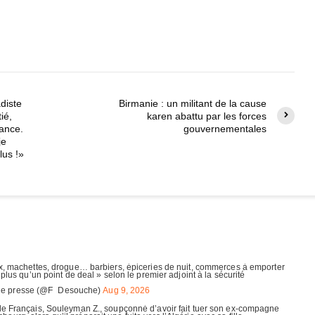
diste
Birmanie : un militant de la cause
ié,
karen abattu par les forces
rance.
gouvernementales
je
lus !»