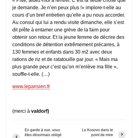
« Pitié, aidez-moi à rentrer. C’est la seule chose que
je demande. Je n’en peux plus !» implore-t-elle au
cours d’un bref entretien qu’elle a pu nous accorder.
Au consul qui lui a rendu visite dimanche, elle s’est
dit prête à entamer une grève de la faim pour
obtenir son retour. Et la jeune femme de décrire des
conditions de détention extrêmement précaires, à
130 femmes et enfants dans 30 m2 avec deux
rations de riz et de ratatouille par jour. « Mais ma
plus grande peur c’est qu’on m’enlève ma fille »,
souffle-t-elle. (…)
www.leparisien.fr
(merci à
valdorf)
En garde à vue, vous
Le Kosovo dans le
êtes désormais obligé
point de mire