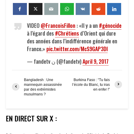
VIDEO
@FrancoisFillon
: «Il y a un
#génocide
à l’égard des
#Chrétiens
d’Orient qui dure
des années dans l’indifférence générale en
France.»
pic.twitter.com/McS9GAP3Dl
— fandetv ن (@fandetv)
April 9, 2017
Bangladesh : Une
Burkina Faso : “Tu fais
mannequin assassinée
l’école du Blanc, tu iras
par des extrémistes
en enfer !”
musulmans ?
EN DIRECT SUR X :