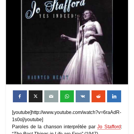
[youtube]http://www.youtube.com/watch?v=6raAdR-
1s0o[/youtube]
Paroles de la chanson interprétée par
Jo Stafford
:
“
The Best Things in Life are Free
” (1947)