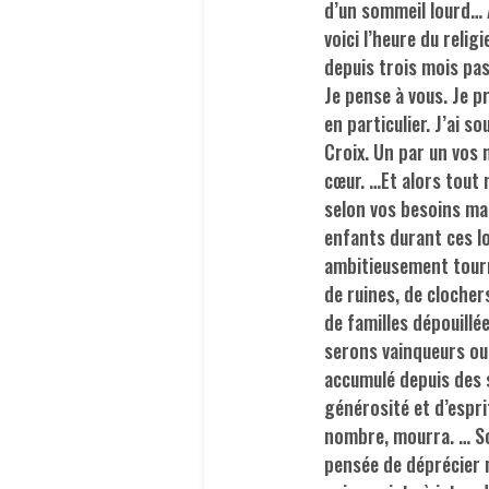
d’un sommeil lourd… A
voici l’heure du relig
depuis trois mois pas
Je pense à vous. Je p
en particulier. J’ai so
Croix. Un par un vos
cœur. …Et alors tout 
selon vos besoins ma
enfants durant ces l
ambitieusement tourné
de ruines, de cloche
de familles dépouillé
serons vainqueurs ou v
accumulé depuis des s
générosité et d’espri
nombre, mourra. … Soy
pensée de déprécier 