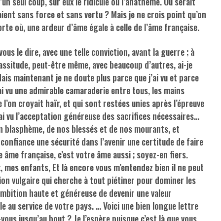
d’un seul coup, sur eux le ridicule ou l’anathème. Où serait
aient sans force et sans vertu ? Mais je ne crois point qu’on
orte où, une ardeur d’âme égale à celle de l’âme française.
vous le dire, avec une telle conviction, avant la guerre ; à
assitude, peut-être même, avec beaucoup d’autres, ai-je
is maintenant je ne doute plus parce que j’ai vu et parce
j’ai vu une admirable camaraderie entre tous, les mains
 l’on croyait haïr, et qui sont restées unies après l’épreuve
’ai vu l’acceptation généreuse des sacrifices nécessaires…
un blasphème, de nos blessés et de nos mourants, et
confiance une sécurité dans l’avenir une certitude de faire
e âme française, c’est votre âme aussi ; soyez-en fiers.
, mes enfants, Et là encore vous m’entendez bien il ne peut
ion vulgaire qui cherche à tout piétiner pour dominer les
l’ambition haute et généreuse de devenir une valeur
le au service de votre pays. … Voici une bien longue lettre
-vous jusqu’au bout ? Je l’espère puisque c’est là que vous