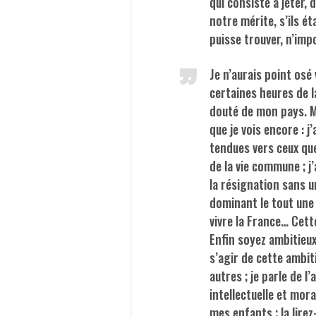
qui consiste à jeter, 
notre mérite, s’ils ét
puisse trouver, n’imp
Je n’aurais point osé 
certaines heures de l
douté de mon pays. Ma
que je vois encore : 
tendues vers ceux que
de la vie commune ; j
la résignation sans 
dominant le tout une 
vivre la France… Cett
Enfin soyez ambitieux
s’agir de cette ambit
autres ; je parle de 
intellectuelle et mora
mes enfants ; la lirez