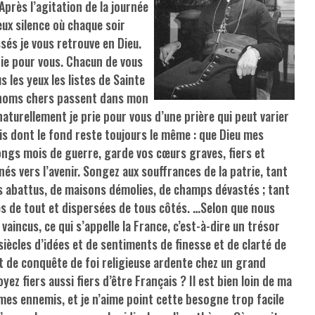
près l’agitation de la journée
ieux silence où chaque soir
sés je vous retrouve en Dieu.
rie pour vous. Chacun de vous
us les yeux les listes de Sainte
 noms chers passent dans mon
naturellement je prie pour vous d’une prière qui peut varier
is dont le fond reste toujours le même : que Dieu mes
ongs mois de guerre, garde vos cœurs graves, fiers et
s vers l’avenir. Songez aux souffrances de la patrie, tant
rs abattus, de maisons démolies, de champs dévastés ; tant
es de tout et dispersées de tous côtés. …Selon que nous
aincus, ce qui s’appelle la France, c’est-à-dire un trésor
iècles d’idées et de sentiments de finesse et de clarté de
t de conquête de foi religieuse ardente chez un grand
ez fiers aussi fiers d’être Français ? Il est bien loin de ma
mes ennemis, et je n’aime point cette besogne trop facile