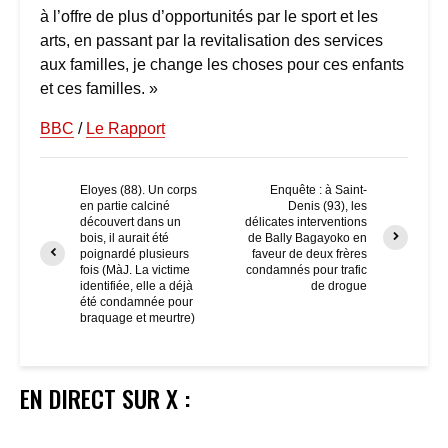
à l’offre de plus d’opportunités par le sport et les
arts, en passant par la revitalisation des services
aux familles, je change les choses pour ces enfants
et ces familles. »
BBC
/
Le Rapport
Eloyes (88). Un corps
Enquête : à Saint-
en partie calciné
Denis (93), les
découvert dans un
délicates interventions
bois, il aurait été
de Bally Bagayoko en
poignardé plusieurs
faveur de deux frères
fois (MàJ. La victime
condamnés pour trafic
identifiée, elle a déjà
de drogue
été condamnée pour
braquage et meurtre)
EN DIRECT SUR X :