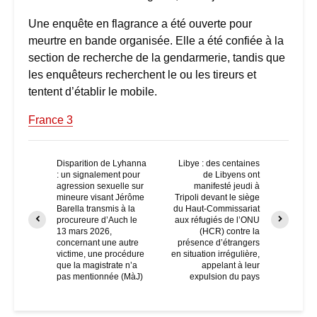
Une enquête en flagrance a été ouverte pour
meurtre en bande organisée. Elle a été confiée à la
section de recherche de la gendarmerie, tandis que
les enquêteurs recherchent le ou les tireurs et
tentent d’établir le mobile.
France 3
Disparition de Lyhanna
Libye : des centaines
: un signalement pour
de Libyens ont
agression sexuelle sur
manifesté jeudi à
mineure visant Jérôme
Tripoli devant le siège
Barella transmis à la
du Haut-Commissariat
procureure d’Auch le
aux réfugiés de l’ONU
13 mars 2026,
(HCR) contre la
concernant une autre
présence d’étrangers
victime, une procédure
en situation irrégulière,
que la magistrate n’a
appelant à leur
pas mentionnée (MàJ)
expulsion du pays