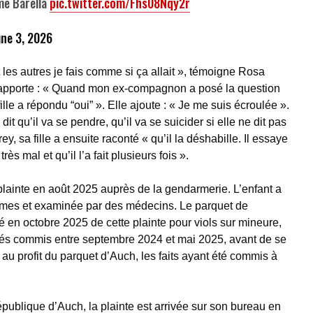
me Barella
pic.twitter.com/Fhs08Nqy2r
une 3, 2026
les autres je fais comme si ça allait », témoigne Rosa
pporte : « Quand mon ex-compagnon a posé la question
 fille a répondu “oui” ». Elle ajoute : « Je me suis écroulée ».
dit qu’il va se pendre, qu’il va se suicider si elle ne dit pas
y, sa fille a ensuite raconté « qu’il la déshabille. Il essaye
très mal et qu’il l’a fait plusieurs fois ».
lainte en août 2025 auprès de la gendarmerie. L’enfant a
rmes et examinée par des médecins. Le parquet de
mé en octobre 2025 de cette plainte pour viols sur mineure,
més commis entre septembre 2024 et mai 2025, avant de se
 au profit du parquet d’Auch, les faits ayant été commis à
publique d’Auch, la plainte est arrivée sur son bureau en