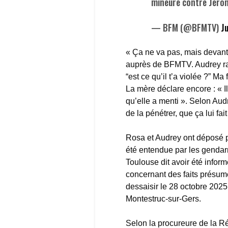
mineure contre Jérô
— BFM (@BFMTV)
J
« Ça ne va pas, mais devant 
auprès de BFMTV. Audrey ra
“est ce qu’il t’a violée ?” Ma
La mère déclare encore : « Il 
qu’elle a menti ». Selon Audre
de la pénétrer, que ça lui fait 
Rosa et Audrey ont déposé p
été entendue par les genda
Toulouse dit avoir été infor
concernant des faits présu
dessaisir le 28 octobre 2025
Montestruc-sur-Gers.
Selon la procureure de la Ré