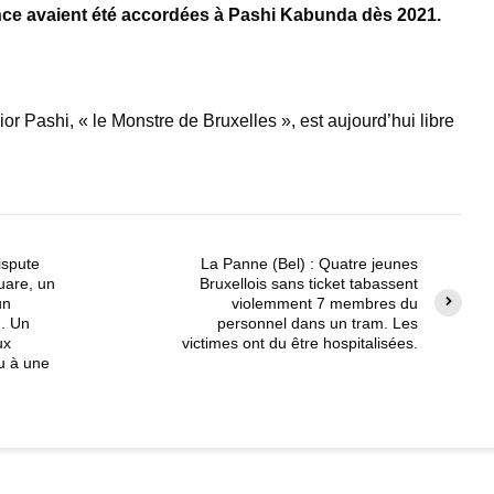
ance avaient été accordées à Pashi Kabunda dès 2021.
r Pashi, « le Monstre de Bruxelles », est aujourd’hui libre
ispute
La Panne (Bel) : Quatre jeunes
uare, un
Bruxellois sans ticket tabassent
un
violemment 7 membres du
u. Un
personnel dans un tram. Les
ux
victimes ont du être hospitalisées.
u à une