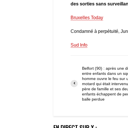
des sorties sans surveill
Bruxelles Today
Condamné à perpétuité, Junio
Sud Info
Belfort (90) : après une d
entre enfants dans un sq
homme ouvre le feu sur 
motard qui était interven
père de famille et ses de
enfants échappent de pe
balle perdue
EN DIRECT SUR X :