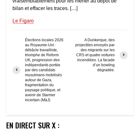
vraisemblablement pour les mener au dépôt de
bilan et effacer les traces. […]
Le Figaro
Élections locales 2026
A Dunkerque, des
au Royaume-Uni :
projectiles envoyés par
débâcle travailliste,
des migrants sur les
triomphe de Reform
CRS et quatre voitures
UK, progression des
incendiées. La facade
indépendants portée
d’un bowling
par des candidats
dégradée.
musulmans mobilisés
autour de Gaza,
fragmentation du
paysage politique, et
avenir de Starmer
incertain (MàJ)
EN DIRECT SUR X :