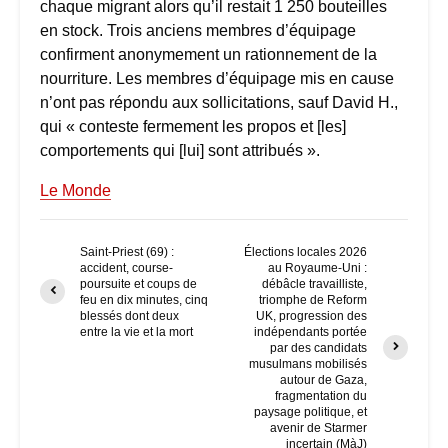
chaque migrant alors qu’il restait 1 250 bouteilles
en stock. Trois anciens membres d’équipage
confirment anonymement un rationnement de la
nourriture. Les membres d’équipage mis en cause
n’ont pas répondu aux sollicitations, sauf David H.,
qui « conteste fermement les propos et [les]
comportements qui [lui] sont attribués ».
Le Monde
Saint-Priest (69) :
Élections locales 2026
accident, course-
au Royaume-Uni :
poursuite et coups de
débâcle travailliste,
feu en dix minutes, cinq
triomphe de Reform
blessés dont deux
UK, progression des
entre la vie et la mort
indépendants portée
par des candidats
musulmans mobilisés
autour de Gaza,
fragmentation du
paysage politique, et
avenir de Starmer
incertain (MàJ)