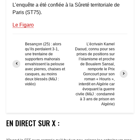
L’enquête a été confiée à la Sûreté territoriale de
Paris (ST75).
Le Figaro
Besançon (25) : alors
L’écrivain Kamel
qu’ils perdaient 3-1,
Daoud, connu pour ses
une trentaine de
prises de positions sur
supporters mahorais
l’islamisme et proche
envahissent la pelouse
de Boualem Sansal,
avec pierres, chaises et
remporte le Prix
casques, au moins
Goncourt pour son
deux blessés (MàJ :
roman « Houris »,
vidéo)
interdit en Algérie car
évoquant la guerre
civile (MàJ : condamné
à 3 ans de prison en
Algérie)
EN DIRECT SUR X :