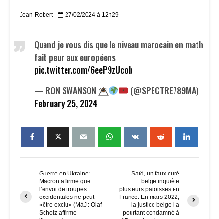
Jean-Robert
27/02/2024 à 12h29
Quand je vous dis que le niveau marocain en math
fait peur aux européens
pic.twitter.com/6eeP9zUcob
— RON SWANSON
(@SPECTRE789MA)
February 25, 2024
Guerre en Ukraine:
Saïd, un faux curé
Macron affirme que
belge inquiète
l’envoi de troupes
plusieurs paroisses en
occidentales ne peut
France. En mars 2022,
«être exclu» (MàJ : Olaf
la justice belge l’a
Scholz affirme
pourtant condamné à