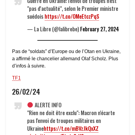
Guerre en Ukraine: l'envoi de troupes n'est
"pas d'actualité", selon le Premier ministre
suédois
https://t.co/OMeEtczPqS
— La Libre (@lalibrebe)
February 27, 2024
Pas de “soldats” d’Europe ou de l’Otan en Ukraine,
a affirmé le chancelier allemand Olaf Scholz. Plus
d’infos à suivre.
TF1
26/02/24
ALERTE INFO
"Rien ne doit être exclu": Macron n'écarte
pas l'envoi de troupes militaires en
Ukraine
https://t.co/mBVzJkQxXZ