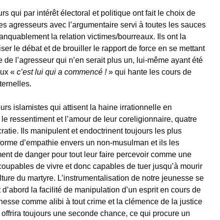
rs qui par intérêt électoral et politique ont fait le choix de
es agresseurs avec l’argumentaire servi à toutes les sauces
anquablement la relation victimes/bourreaux. Ils ont la
ser le débat et de brouiller le rapport de force en se mettant
de l’agresseur qui n’en serait plus un, lui-même ayant été
eux «
c’est lui qui a commencé !
» qui hante les cours de
ernelles.
rs islamistes qui attisent la haine irrationnelle en
 le ressentiment et l’amour de Ieur coreligionnaire, quatre
tie. Ils manipulent et endoctrinent toujours les plus
e forme d’empathie envers un non-musulman et ils les
ent de danger pour tout leur faire percevoir comme une
coupables de vivre et donc capables de tuer jusqu’à mourir
ure du martyre. L’instrumentalisation de notre jeunesse se
ut d’abord la facilité de manipulation d’un esprit en cours de
unesse comme alibi à tout crime et la clémence de la justice
offrira toujours une seconde chance, ce qui procure un