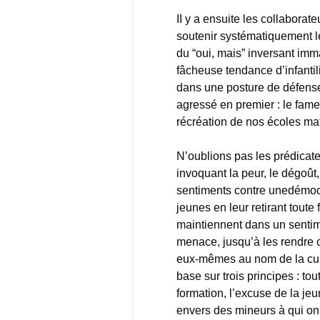
II y a ensuite les collaborateu
soutenir systématiquement l
du “oui, mais” inversant imm
fâcheuse tendance d’infantili
dans une posture de défense 
agressé en premier : le fam
récréation de nos écoles mat
N’oublions pas les prédicateu
invoquant la peur, le dégoût,
sentiments contre unedémocra
jeunes en leur retirant tout
maintiennent dans un sentim
menace, jusqu’à les rendre 
eux-mêmes au nom de la cult
base sur trois principes : to
formation, l’excuse de la je
envers des mineurs à qui on 