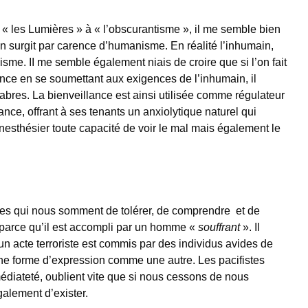
« les Lumières » à « l’obscurantisme », il me semble bien
n surgit par carence d’humanisme. En réalité l’inhumain,
nisme. II me semble également niais de croire que si l’on fait
nce en se soumettant aux exigences de l’inhumain, il
bres. La bienveillance est ainsi utilisée comme régulateur
nce, offrant à ses tenants un anxiolytique naturel qui
ranesthésier toute capacité de voir le mal mais également le
fistes qui nous somment de tolérer, de comprendre et de
parce qu’il est accompli par un homme «
souffrant
». Il
n acte terroriste est commis par des individus avides de
une forme d’expression comme une autre. Les pacifistes
médiateté, oublient vite que si nous cessons de nous
alement d’exister.