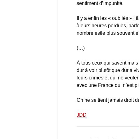
sentiment d’impunité.
II y a enfin les « oubliés » ;
àIeurs heures perdues, parf
nombre estle plus souvent en r
(…)
À tous ceux qui savent mais q
dur à voir plutôt que dur à v
leurs crimes et qui ne veulen
avec une France qui n’est plu
On ne se tient jamais droit 
JDD