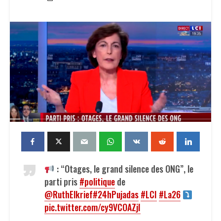
: “Otages, le grand silence des ONG”, le
parti pris
#politique
de
@RuthElkrief
#24hPujadas
#LCI
#La26
pic.twitter.com/cy9VCOAZjI