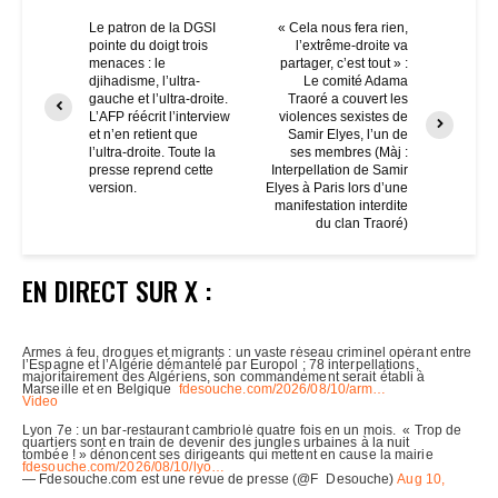
Le patron de la DGSI
« Cela nous fera rien,
pointe du doigt trois
l’extrême-droite va
menaces : le
partager, c’est tout » :
djihadisme, l’ultra-
Le comité Adama
gauche et l’ultra-droite.
Traoré a couvert les
L’AFP réécrit l’interview
violences sexistes de
et n’en retient que
Samir Elyes, l’un de
l’ultra-droite. Toute la
ses membres (Màj :
presse reprend cette
Interpellation de Samir
version.
Elyes à Paris lors d’une
manifestation interdite
du clan Traoré)
EN DIRECT SUR X :