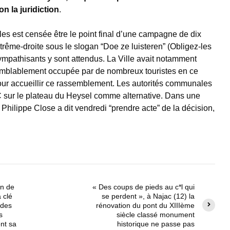
on la juridiction
.
les est censée être le point final d’une campagne de dix
xtrême-droite sous le slogan “Doe ze luisteren” (Obligez-les
ympathisants y sont attendus. La Ville avait notamment
semblablement occupée par de nombreux touristes en ce
e pour accueillir ce rassemblement. Les autorités communales
C sur le plateau du Heysel comme alternative. Dans une
 Philippe Close a dit vendredi “prendre acte” de la décision,
en de
« Des coups de pieds au c*l qui
 clé
se perdent », à Najac (12) la
 des
rénovation du pont du XIIIème
s
siècle classé monument
ent sa
historique ne passe pas