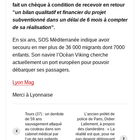
fait un chèque à condition de recevoir en retour
“
un bilan qualitatif et financier du projet
subventionné dans un délai de 6 mois à compter
de sa réalisation
“.
En six ans, SOS Méditerranée indique avoir
secouru en mer plus de 36 000 migrants dont 7000
enfants. Son navire l’Océan Viking cherche
actuellement un port européen pour pouvoir
débarquer ses passagers.
Lyon Mag
Merci à Lyonnaise
Tours (37) : un dentiste
L’ancien préfet de
de 59 ans
police de Paris, Didier
sauvagement attaqué
Lallement, à propos
au couteau dans son
des clandestins : « La
cabinet médical par
réalité est que, pour ne
l’un de ses patients
pas devenir délinquant