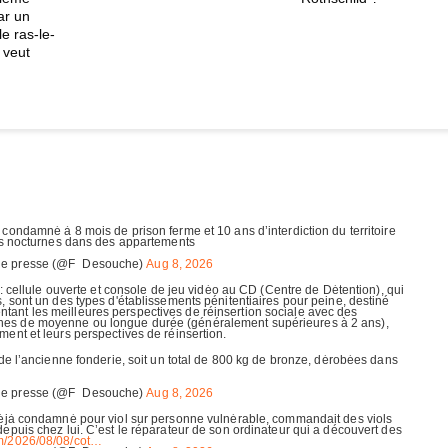
ar un
e ras-le-
 veut