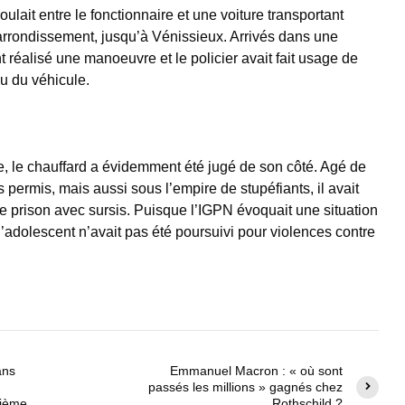
lait entre le fonctionnaire et une voiture transportant
 arrondissement, jusqu’à Vénissieux. Arrivés dans une
t réalisé une manoeuvre et le policier avait fait usage de
u du véhicule.
re, le chauffard a évidemment été jugé de son côté. Agé de
 permis, mais aussi sous l’empire de stupéfiants, il avait
 prison avec sursis. Puisque l’IGPN évoquait une situation
 l’adolescent n’avait pas été poursuivi pour violences contre
ans
Emmanuel Macron : « où sont
passés les millions » gagnés chez
nième
Rothschild ?