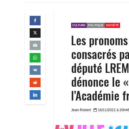
CULTURE
POLITIQUE
SOCIÉTÉ
Les pronoms « i
consacrés pa
député LREM
dénonce le «
l’Académie f
Jean-Robert
16/11/2021 à 20h4