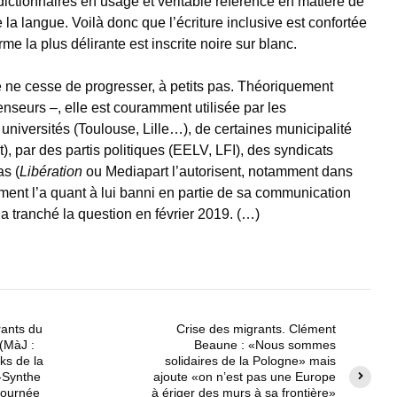
 dictionnaires en usage et véritable référence en matière de
 la langue. Voilà donc que l’écriture inclusive est confortée
e la plus délirante est inscrite noire sur blanc.
e ne cesse de progresser, à petits pas. Théoriquement
nseurs –, elle est couramment utilisée par les
 universités (Toulouse, Lille…), de certaines municipalité
, par des partis politiques (EELV, LFI), des syndicats
s (
Libération
ou Mediapart l’autorisent, notamment dans
ment l’a quant à lui banni en partie de sa communication
 tranché la question en février 2019. (…)
rants du
Crise des migrants. Clément
(MàJ :
Beaune : «Nous sommes
ks de la
solidaires de la Pologne» mais
-Synthe
ajoute «on n’est pas une Europe
étournée
à ériger des murs à sa frontière»