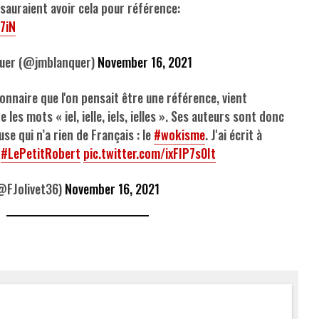
sauraient avoir cela pour référence:
7iN
quer (@jmblanquer)
November 16, 2021
ionnaire que l'on pensait être une référence, vient
 les mots « iel, ielle, iels, ielles ». Ses auteurs sont donc
use qui n’a rien de Français : le
#wokisme
. J'ai écrit à
.
#LePetitRobert
pic.twitter.com/ixFIP7s0It
(@FJolivet36)
November 16, 2021