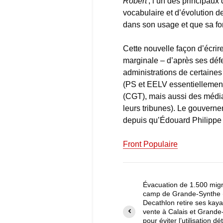
Robert
, l’un des principaux
vocabulaire et d’évolution de
dans son usage et que sa form
Cette nouvelle façon d’écrir
marginale – d’après ses défe
administrations de certaines
(PS et EELV essentiellement)
(CGT), mais aussi des média
leurs tribunes). Le gouverne
depuis qu’Édouard Philippe a
Front Populaire
Évacuation de 1.500 mig
camp de Grande-Synthe 
Decathlon retire ses kaya
vente à Calais et Grande
pour éviter l’utilisation d