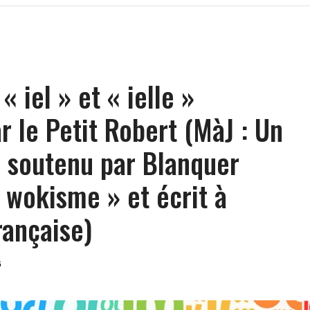
el​​​ » et « ielle​​​ »
r le Petit Robert (MàJ : Un
 soutenu par Blanquer
 wokisme » et écrit à
rançaise)
6