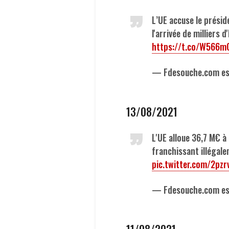
L’UE accuse le présid
l'arrivée de milliers
https://t.co/W566m
— Fdesouche.com est
13/08/2021
L'UE alloue 36,7 M€ à
franchissant illégale
pic.twitter.com/2pzr
— Fdesouche.com est
11/08/2021