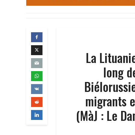
La Lituani
long d
Biélorussie
migrants 
(MàJ : Le Da