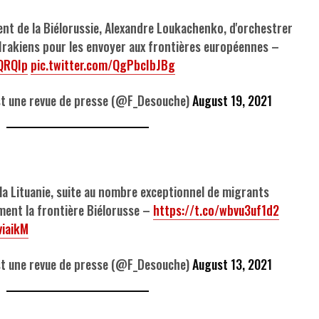
ent de la Biélorussie, Alexandre Loukachenko, d'orchestrer
 d'Irakiens pour les envoyer aux frontières européennes –
QRQIp
pic.twitter.com/QgPbcIbJBg
 une revue de presse (@F_Desouche)
August 19, 2021
 la Lituanie, suite au nombre exceptionnel de migrants
ment la frontière Biélorusse –
https://t.co/wbvu3uf1d2
viaikM
 une revue de presse (@F_Desouche)
August 13, 2021