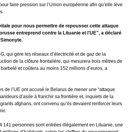
pour faire pression sur l’Union européenne afin qu’elle lève
s.
vitale pour nous permettre de repousser cette attaque
orusse entreprend contre la Lituanie et l’UE”, a déclaré
a Simonyte.
, qui gère les réseaux d’électricité et de gaz de la
uction de la clôture frontalière, qui mesurera trois mètres de
l barbelé et coûtera au moins 152 millions d’euros, a
ys de l’UE ont accusé le Belarus de mener une “attaque
ndeurs d’asile à franchir sa frontière et, inquiets de la
igrants afghans, ont convenu qu’ils devaient renforcer leurs
nir.
 4 141 personnes sont entrées illégalement en Lituanie, une
8 millions d’habitants, selon les chiffres du gouvernement,