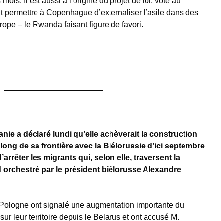
mois. Il est aussi à l’origine du projet de loi, voté au
it permettre à Copenhague d’externaliser l’asile dans des
rope – le Rwanda faisant figure de favori.
anie a déclaré lundi qu’elle achèverait la construction
long de sa frontière avec la Biélorussie d’ici septembre
arrêter les migrants qui, selon elle, traversent la
 orchestré par le président biélorusse Alexandre
la Pologne ont signalé une augmentation importante du
ur leur territoire depuis le Belarus et ont accusé M.