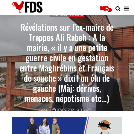
POLITIQUE
SOCIÉTÉ
Révélations sur l’ex-maire de
Trappes Ali Rabeh : A la
mairie, « il y a une petite
guerre civile en gestation
entre Maghrébins et Français
de souche » dixit un élu de
gauche (Màj: dérives,
menaces, népotisme etc…)
Koba
07/09/2021 à 13h27