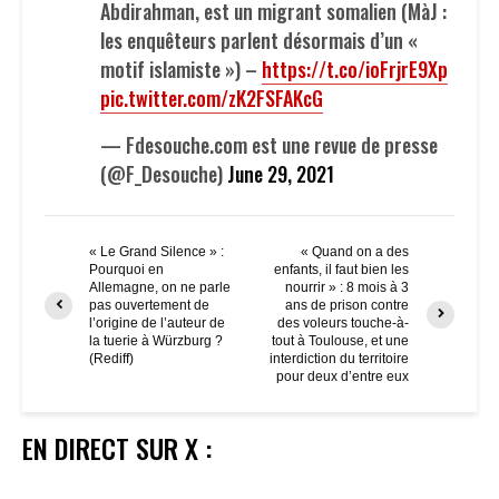
Abdirahman, est un migrant somalien (MàJ :
les enquêteurs parlent désormais d’un «
motif islamiste ») –
https://t.co/ioFrjrE9Xp
pic.twitter.com/zK2FSFAKcG
— Fdesouche.com est une revue de presse
(@F_Desouche)
June 29, 2021
« Le Grand Silence » :
« Quand on a des
Pourquoi en
enfants, il faut bien les
Allemagne, on ne parle
nourrir » : 8 mois à 3
pas ouvertement de
ans de prison contre
l’origine de l’auteur de
des voleurs touche-à-
la tuerie à Würzburg ?
tout à Toulouse, et une
(Rediff)
interdiction du territoire
pour deux d’entre eux
EN DIRECT SUR X :