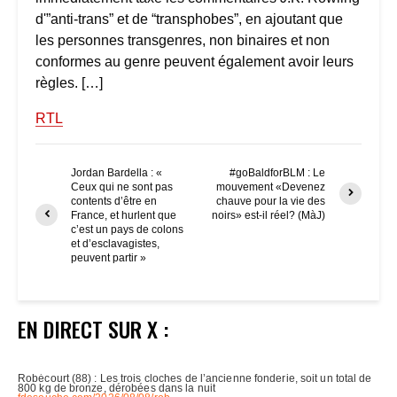
d'”anti-trans” et de “transphobes”, en ajoutant que
les personnes transgenres, non binaires et non
conformes au genre peuvent également avoir leurs
règles. […]
RTL
Jordan Bardella : «
#goBaldforBLM : Le
Ceux qui ne sont pas
mouvement «Devenez
contents d’être en
chauve pour la vie des
France, et hurlent que
noirs» est-il réel? (MàJ)
c’est un pays de colons
et d’esclavagistes,
peuvent partir »
EN DIRECT SUR X :