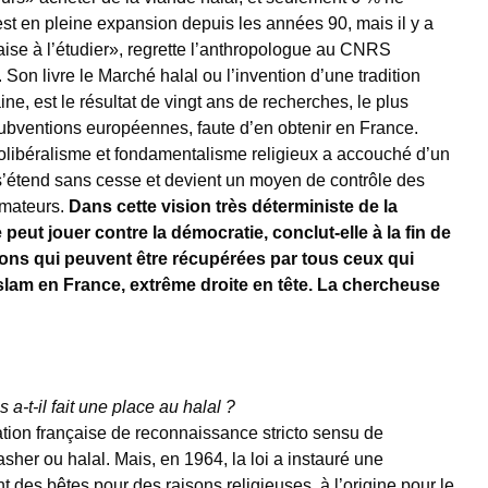
est en pleine expansion depuis les années 90, mais il y a
aise à l’étudier», regrette l’anthropologue au CNRS
Son livre le Marché halal ou l’invention d’une tradition
ine, est le résultat de vingt ans de recherches, le plus
ubventions européennes, faute d’en obtenir en France.
néolibéralisme et fondamentalisme religieux a accouché d’un
 s’étend sans cesse et devient un moyen de contrôle des
mateurs.
Dans cette vision très déterministe de la
fe peut jouer contre la démocratie, conclut-elle à la fin de
ions qui peuvent être récupérées par tous ceux qui
’islam en France, extrême droite en tête. La chercheuse
 a-t-il fait une place au halal ?
lation française de reconnaissance stricto sensu de
 casher ou halal. Mais, en 1964, la loi a instauré une
t des bêtes pour des raisons religieuses, à l’origine pour le