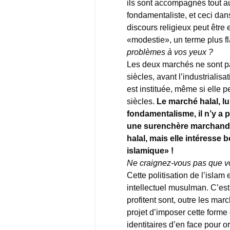
ils sont accompagnés tout a
fondamentaliste, et ceci dan
discours religieux peut être
«modestie», un terme plus fl
problèmes à vos yeux ?
Les deux marchés ne sont pa
siècles, avant l’industrialis
est instituée, même si elle p
siècles.
Le marché halal, lui
fondamentalisme, il n’y a p
une surenchère marchande 
halal, mais elle intéresse
islamique» !
Ne craignez-vous pas que vo
Cette politisation de l’isla
intellectuel musulman. C’es
profitent sont, outre les ma
projet d’imposer cette forme
identitaires d’en face pour 