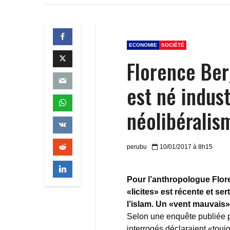
ECONOMIE
SOCIÉTÉ
Florence Ber
est né indust
néolibéralis
perubu
10/01/2017 à 8h15
Pour l’anthropologue Flore
«licites» est récente et ser
l’islam. Un «vent mauvais» 
Selon une enquête publiée p
interrogés déclaraient «touj