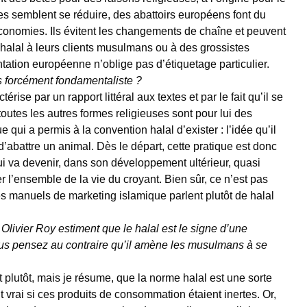
es semblent se réduire, des abattoirs européens font du
économies. Ils évitent les changements de chaîne et peuvent
 halal à leurs clients musulmans ou à des grossistes
ation européenne n’oblige pas d’étiquetage particulier.
us forcément fondamentaliste ?
ise par un rapport littéral aux textes et par le fait qu’il se
toutes les autres formes religieuses sont pour lui des
e qui a permis à la convention halal d’exister : l’idée qu’il
d’abattre un animal. Dès le départ, cette pratique est donc
i va devenir, dans son développement ultérieur, quasi
ner l’ensemble de la vie du croyant. Bien sûr, ce n’est pas
les manuels de marketing islamique parlent plutôt de halal
livier Roy estiment que le halal est le signe d’une
Vous pensez au contraire qu’il amène les musulmans à se
t plutôt, mais je résume, que la norme halal est une sorte
t vrai si ces produits de consommation étaient inertes. Or,