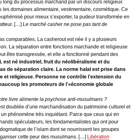
u long du processus marchand par un discours religieux
s les domaines alimentaire, vestimentaire, cosmétique. Ce
 euphémisé pour mieux s’exporter, la pudeur transformée en
atteur. […]
Le marché casher ne pose pas tant de
s comparables. La casherout est née il y a plusieurs
ation. La séparation entre fonctions marchande et religieuse
eut être transgressée, et elle a fonctionné pendant des
, est né industriel, fruit du néolibéralisme et du
as de séparation claire. La norme halal est prise dans
et religieuse. Personne ne contrôle l’extension du
 beaucoup les promoteurs de l’«économie globale
tre livre alimente la psychose anti-musulmans ?
m est doublée d’une marchandisation du patrimoine culturel et
t un phénomène très inquiétant. Parce que ceux qui en
rchands spéculateurs, les fondamentalistes qui ont pour
 dogmatique de l’islam dont se nourrissent les groupes
organiser cette peur des musulmans. […]
Libération