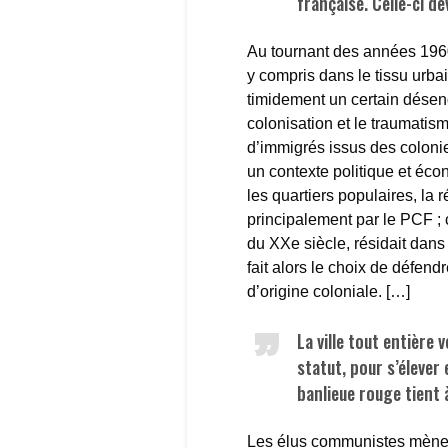
française. Celle-ci de
Au tournant des années 196
y compris dans le tissu urba
timidement un certain dése
colonisation et le traumatis
d’immigrés issus des colon
un contexte politique et écon
les quartiers populaires, la 
principalement par le PCF ;
du XXe siècle, résidait dans
fait alors le choix de défend
d’origine coloniale. […]
La ville tout entière 
statut, pour s’élever 
banlieue rouge tient 
Les élus communistes mènent