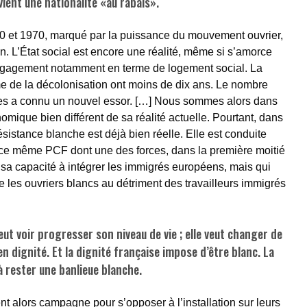
vient une nationalité «au rabais».
0 et 1970, marqué par la puissance du mouvement ouvrier,
in. L’État social est encore une réalité, même si s’amorce
ngagement notamment en terme de logement social. La
me de la décolonisation ont moins de dix ans. Le nombre
ies a connu un nouvel essor. […] Nous sommes alors dans
omique bien différent de sa réalité actuelle. Pourtant, dans
résistance blanche est déjà bien réelle. Elle est conduite
 ce même PCF dont une des forces, dans la première moitié
 sa capacité à intégrer les immigrés européens, mais qui
re les ouvriers blancs au détriment des travailleurs immigrés
veut voir progresser son niveau de vie ; elle veut changer de
en dignité. Et la dignité française impose d’être blanc. La
à rester une banlieue blanche.
 alors campagne pour s’opposer à l’installation sur leurs