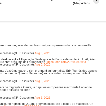
 à
(Màj vidéo)