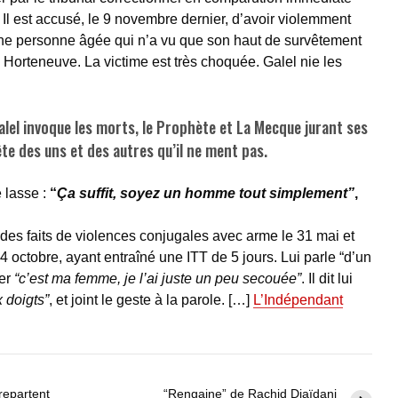
s. Il est accusé, le 9 novembre dernier, d’avoir violemment
une personne âgée qui n’a vu que son haut de survêtement
e Horteneuve. La victime est très choquée. Galel nie les
Galel invoque les morts, le Prophète et La Mecque jurant ses
ête des uns et des autres qu’il ne ment pas.
e lasse :
“
Ça suffit, soyez un homme tout simplement”
,
des faits de violences conjugales avec arme le 31 mai et
24 octobre, ayant entraîné une ITT de 5 jours. Lui parle “d’un
mer
“c’est ma femme, je l’ai juste un peu secouée”
. Il dit lui
 doigts”
, et joint le geste à la parole. […]
L’Indépendant
 repartent
“Rengaine” de Rachid Djaïdani