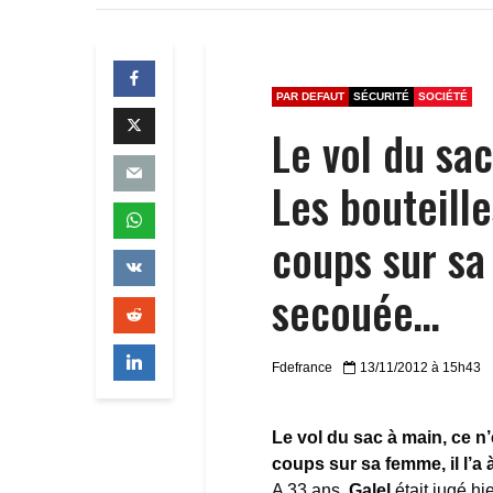
PAR DEFAUT
SÉCURITÉ
SOCIÉTÉ
Le vol du sac
Les bouteille
coups sur sa 
secouée…
Fdefrance
13/11/2012 à 15h43
Le vol du sac à main, ce n’
coups sur sa femme, il l’
A 33 ans,
Galel
était jugé hi