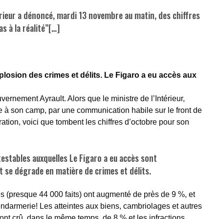
érieur a dénoncé, mardi 13 novembre au matin, des chiffres
 à la réalité”[…]
plosion des crimes et délits. Le Figaro a eu accès aux
uvernement Ayrault. Alors que le ministre de l’Intérieur,
e à son camp, par une communication habile sur le front de
ation, voici que tombent les chiffres d’octobre pour son
estables auxquelles Le Figaro a eu accès sont
 se dégrade en matière de crimes et délits.
es (presque 44 000 faits) ont augmenté de près de 9 %, et
armerie! Les atteintes aux biens, cambriolages et autres
 ont crû, dans le même temps, de 8 % et les infractions