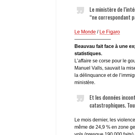
Le ministère de l’int
“ne correspondant pas
Le Monde
/
Le Figaro
———————–
Beauvau fait face à une ex
statistiques.
L’affaire se corse pour le go
Manuel Valls, sauvait la mis
la délinquance et de l’immigr
ministère.
Et les données incont
catastrophiques. Tout
Le mois dernier, les violenc
même de 24,9 % en zone gend
vols (presque 190 000 faits)