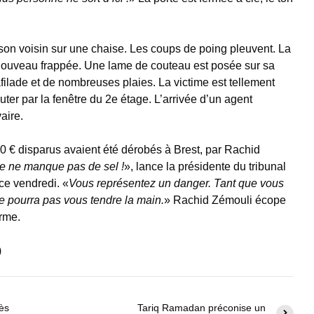
son voisin sur une chaise. Les coups de poing pleuvent. La
à nouveau frappée. Une lame de couteau est posée sur sa
afilade et de nombreuses plaies. La victime est tellement
ter par la fenêtre du 2e étage. L’arrivée d’un agent
aire.
500 € disparus avaient été dérobés à Brest, par Rachid
ire ne manque pas de sel !
», lance la présidente du tribunal
ce vendredi. «
Vous représentez un danger. Tant que vous
e pourra pas vous tendre la main.
» Rachid Zémouli écope
erme.
)
ès
Tariq Ramadan préconise un