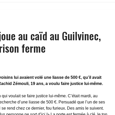
l joue au caïd au Guilvinec,
rison ferme
isins lui avaient volé une liasse de 500 €, qu’il avait
achid Zémouli, 19 ans, a voulu faire justice lui-même.
 qui voulait se faire justice lui-même. C’était mardi, au
 recherche d’une liasse de 500 €. Persuadé que l’un de ses
il se rend chez ce dernier, fou furieux. Des amis le suivent.
lus personne ne sort d’ici !
» La porte est fermée à clé, le ton