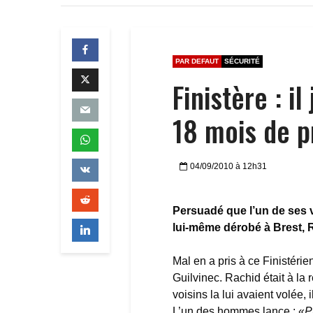
PAR DEFAUT
SÉCURITÉ
Finistère : i
18 mois de p
04/09/2010 à 12h31
Persuadé que l’un de ses vo
lui-même dérobé à Brest, R
Mal en a pris à ce Finistérien
Guilvinec. Rachid était à la
voisins la lui avaient volée, 
L’un des hommes lance : «
P