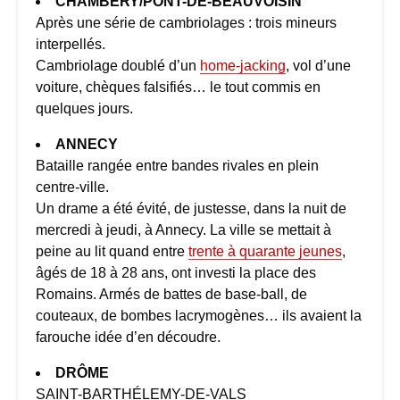
CHAMBÉRY/PONT-DE-BEAUVOISIN
Après une série de cambriolages : trois mineurs
interpellés.
Cambriolage doublé d’un
home-jacking
, vol d’une
voiture, chèques falsifiés… le tout commis en
quelques jours.
ANNECY
Bataille rangée entre bandes rivales en plein
centre-ville.
Un drame a été évité, de justesse, dans la nuit de
mercredi à jeudi, à Annecy. La ville se mettait à
peine au lit quand entre
trente à quarante jeunes
,
âgés de 18 à 28 ans, ont investi la place des
Romains. Armés de battes de base-ball, de
couteaux, de bombes lacrymogènes… ils avaient la
farouche idée d’en découdre.
DRÔME
SAINT-BARTHÉLEMY-DE-VALS