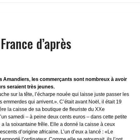
 France d’après
es Amandiers, les commerçants sont nombreux à avoir
rs seraient très jeunes.
che sur la tête, l’écharpe nouée qui laisse juste passer les
les emmerdes qui arrivent.». C’était avant Noël, il était 19
ière la caisse de sa boutique de fleuriste du XXe
’un samedi – à peine deux cents euros – dans cette petite
 a la soixantaine frêle. Elle a donné la caisse à ceux
escents d’origine africaine. L’un d’eux a lancé : «Le
nt emporté l’ordinateur. Comme elle se retournait, ils l’ont