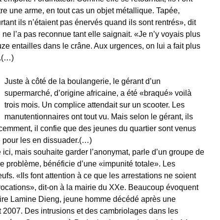
tre une arme, en tout cas un objet métallique. Tapée,
tant ils n’étaient pas énervés quand ils sont rentrés», dit
, ne l’a pas reconnue tant elle saignait. «Je n’y voyais plus
uze entailles dans le crâne. Aux urgences, on lui a fait plus
.(…)
Juste à côté de la boulangerie, le gérant d’un
supermarché, d’origine africaine, a été «braqué» voilà
trois mois. Un complice attendait sur un scooter. Les
manutentionnaires ont tout vu. Mais selon le gérant, ils
cemment, il confie que des jeunes du quartier sont venus
 pour les en dissuader.(…)
le ici, mais souhaite garder l’anonymat, parle d’un groupe de
e problème, bénéficie d’une «impunité totale». Les
fs. «Ils font attention à ce que les arrestations ne soient
cations», dit-on à la mairie du XXe. Beaucoup évoquent
ffaire Lamine Dieng, jeune homme décédé après une
et 2007. Des intrusions et des cambriolages dans les