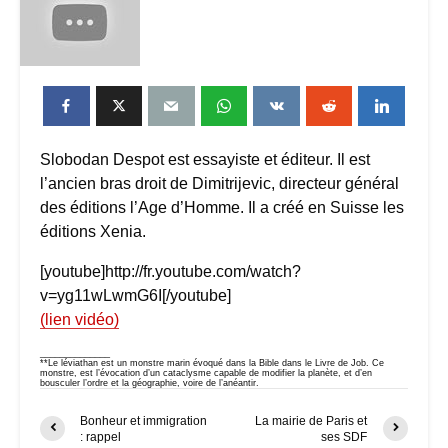
Slobodan Despot est essayiste et éditeur. Il est
l’ancien bras droit de Dimitrijevic, directeur général
des éditions l’Age d’Homme. Il a créé en Suisse les
éditions Xenia.
[youtube]http://fr.youtube.com/watch?
v=yg11wLwmG6I[/youtube]
(lien vidéo)
______________
**Le léviathan est un monstre marin évoqué dans la Bible dans le Livre de Job. Ce
monstre, est l’évocation d’un cataclysme capable de modifier la planète, et d’en
bousculer l’ordre et la géographie, voire de l’anéantir.
Bonheur et immigration
La mairie de Paris et
: rappel
ses SDF