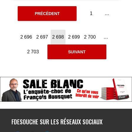
1
…
PRÉCÈDENT
2 696
2 697
2 698
2 699
2 700
…
2 703
SUIVANT
FDESOUCHE SUR LES RÉSEAUX SOCIAUX