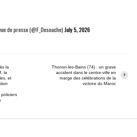
vue de presse (@F_Desouche)
July 5, 2026
ès la
Thonon-les-Bains (74) : un grave
, la
accident dans le centre-ville en
es, et
marge des célébrations de la
ation
victoire du Maroc
policiers
s