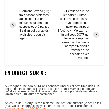
Clermont-Ferrand (63) :
« Persuadé qu’il se
trois passants blessés
rendait en Suisse, il
au couteau par un
s’était rebellé lorsqu’il
migrant soudanais, le
avait compris que
suspect touché par les
l’avion partait pour
tirs d’un policier après
l’Algérie » : Merwan, un
avoir visé le cou d’un
migrant sous OQTF qui
agent
devait être expulsé,
refuse d’embarquer à
l’aéroport Marseille
Provence et se
déchaîne avec
violence
EN DIRECT SUR X :