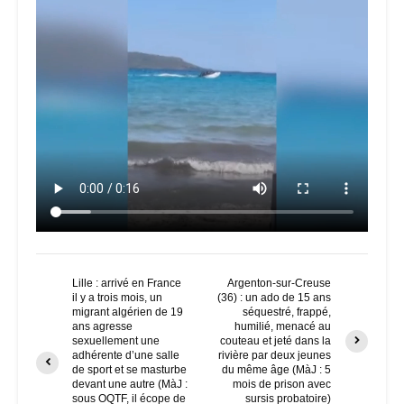
Lille : arrivé en France
Argenton-sur-Creuse
il y a trois mois, un
(36) : un ado de 15 ans
migrant algérien de 19
séquestré, frappé,
ans agresse
humilié, menacé au
sexuellement une
couteau et jeté dans la
adhérente d’une salle
rivière par deux jeunes
de sport et se masturbe
du même âge (MàJ : 5
devant une autre (MàJ :
mois de prison avec
sous OQTF, il écope de
sursis probatoire)