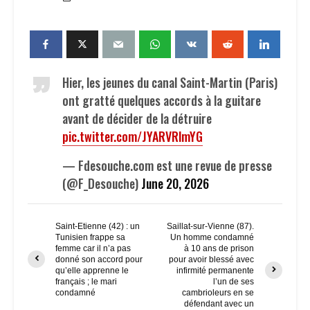
Hier, les jeunes du canal Saint-Martin (Paris)
ont gratté quelques accords à la guitare
avant de décider de la détruire
pic.twitter.com/JYARVRlmYG
— Fdesouche.com est une revue de presse
(@F_Desouche)
June 20, 2026
Saint-Etienne (42) : un
Saillat-sur-Vienne (87).
Tunisien frappe sa
Un homme condamné
femme car il n’a pas
à 10 ans de prison
donné son accord pour
pour avoir blessé avec
qu’elle apprenne le
infirmité permanente
français ; le mari
l’un de ses
condamné
cambrioleurs en se
défendant avec un