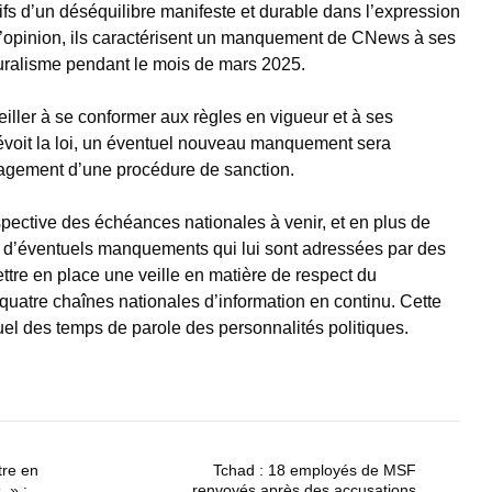
ifs d’un déséquilibre manifeste et durable dans l’expression
’opinion, ils caractérisent un manquement de CNews à ses
luralisme pendant le mois de mars 2025.
veiller à se conformer aux règles en vigueur et à ses
oit la loi, un éventuel nouveau manquement sera
ngagement d’une procédure de sanction.
pective des échéances nationales à venir, et en plus de
ur d’éventuels manquements qui lui sont adressées par des
ettre en place une veille en matière de respect du
 quatre chaînes nationales d’information en continu. Cette
suel des temps de parole des personnalités politiques.
tre en
Tchad : 18 employés de MSF
 » :
renvoyés après des accusations