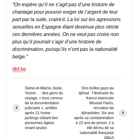
“On espère qu’il ne s’agit pas d’une histoire de
chantage pour pouvoir exiger de l’argent de leur
part par la suite
, craint-il.
La loi sur les agressions
sexuelles en Espagne étant devenue plus stricte
ces dernières années. On ne veut pas croire non
plus qu’il pourrait s’agir d’une histoire de
discrimination, puisqu’ils n’ont pas la nationalité
belge.”
rtbf.be
Seine-et-Marne, Aube,
Des boîtes gays au
Yonne… : des gens du
djihad : l’itinéraire du
voyage, « tous connus
franco-marocain
de la documentation
Mourad Farès,
judiciaire », arrêtés
recruteur de
après 21 home-
djihadistes. Six ans
jackings ciblant des
après sa condamnation
personnes âgées
à 22 ans de prison, il a
vivant seules
été déchu de sa
nationalité française
(MàJ)