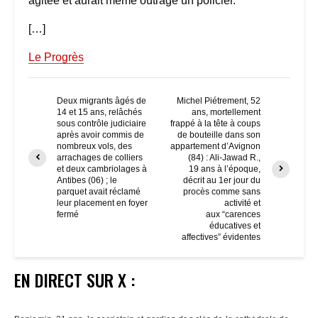
agitée et aurait même outragé un policier.
[…]
Le Progrès
Deux migrants âgés de
Michel Piétrement, 52
14 et 15 ans, relâchés
ans, mortellement
sous contrôle judiciaire
frappé à la tête à coups
après avoir commis de
de bouteille dans son
nombreux vols, des
appartement d’Avignon
arrachages de colliers
(84) : Ali-Jawad R.,
et deux cambriolages à
19 ans à l’époque,
Antibes (06) ; le
décrit au 1er jour du
parquet avait réclamé
procès comme sans
leur placement en foyer
activité et
fermé
aux “carences
éducatives et
affectives” évidentes
EN DIRECT SUR X :