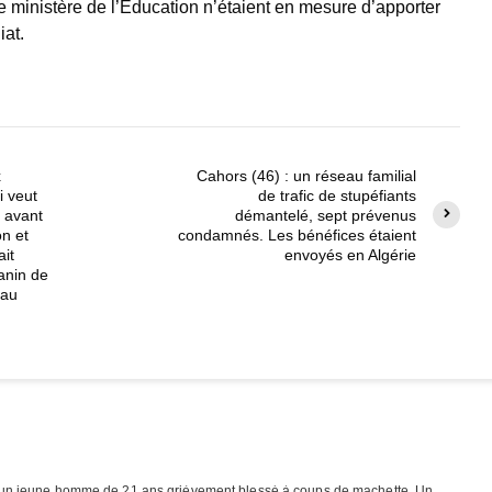
i le ministère de l’Éducation n’étaient en mesure d’apporter
iat.
x
Cahors (46) : un réseau familial
i veut
de trafic de stupéfiants
e avant
démantelé, sept prévenus
on et
condamnés. Les bénéfices étaient
ait
envoyés en Algérie
anin de
 au