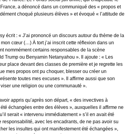
e France, a dénoncé dans un communiqué des « propos et
ément choqué plusieurs élèves » et évoqué « l’attitude de
sy écrit : « J’ai prononcé un discours autour du thème de la
 mon cœur (…) À tort j’ai inscrit cette réflexion dans un
quant nommément certains responsables de la scène
d Trump ou Benyamin Netanyahou ». Il ajoute : « Les
leur place devant des classes de première et je regrette les
ue mes propos ont pu choquer, blesser ou créer un
présente toutes mes excuses ». Il affirme aussi que son
e viser une religion ou une communauté ».
avoir appris qu’après son départ, « des invectives à
 été échangées entre des élèves », auxquelles il affirme ne
qu’il serait « intervenu immédiatement » s’il en avait été
e responsabilité, avec les encadrants, de ne pas avoir su
cher les insultes qui ont manifestement été échangées »,