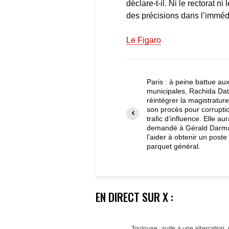
déclare-t-il. Ni le rectorat n
des précisions dans l’imméd
Le Figaro
Paris : à peine battue au
municipales, Rachida Dat
réintégrer la magistratur
son procès pour corrupti
trafic d’influence. Elle aur
demandé à Gérald Darm
l’aider à obtenir un poste
parquet général.
EN DIRECT SUR X :