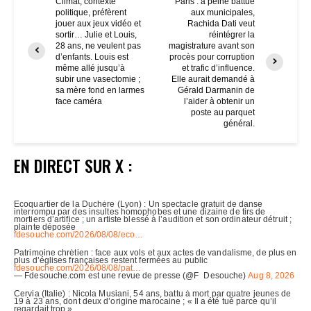
Climat, contexte
Paris : à peine battue
politique, préfèrent
aux municipales,
jouer aux jeux vidéo et
Rachida Dati veut
sortir… Julie et Louis,
réintégrer la
28 ans, ne veulent pas
magistrature avant son
d’enfants. Louis est
procès pour corruption
même allé jusqu’à
et trafic d’influence.
subir une vasectomie ;
Elle aurait demandé à
sa mère fond en larmes
Gérald Darmanin de
face caméra
l’aider à obtenir un
poste au parquet
général.
EN DIRECT SUR X :