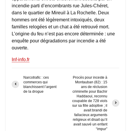
incendie parti d’encombrants rue Jules-Chéret,
dans le quartier de Mireuil à La Rochelle. Deux
hommes ont été légèrement intoxiqués, deux
familles relogées et un chat a été retrouvé mort.
L’origine du feu n’est pas encore déterminée : une
enquête pour dégradations par incendie a été
ouverte.
Inf-info.fr
Narcotrafic : ces
Procès pour inceste à
commerces qui
Montauban (82) : 15
blanchissent l’argent
ans de réclusion
de la drogue
criminelle pour Bachir
Haddaoui, reconnu
coupable de 728 viols
sur sa fille adoptive ; il
avait brandi de
fallacieux arguments
religieux et disait qu’il
avait sauvé un enfant
“impur”