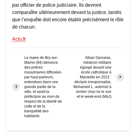
par officier de police judiciaire. Ils devront
comparaître ultérieurement devant la justice, tandis
que l’enquête doit encore établir précisément le rôle
de chacun.
Actu.fr
Le maire de Bry-sur-
Alban Gervaise,
Marne (94) dénonce
médecin militaire
des prières
égorgé devant une
musulmanes diffusées
école catholique à
par haut-parleurs,
Marseille en 2022 :
entendues dans une
déclaré irresponsable,
grande partie de la
Mohamed L. autorisé à
ville, et saisit la
rentrer chez lui le soir
préfecture au nom du
et le week-end (MàJ)
respect de la liberté de
culte et de la
tranquillité des
habitants