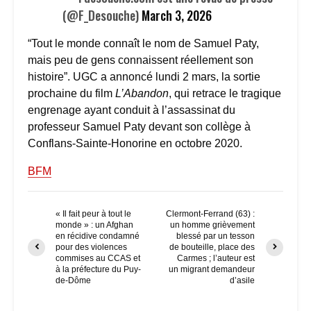
(@F_Desouche)
March 3, 2026
“Tout le monde connaît le nom de Samuel Paty,
mais peu de gens connaissent réellement son
histoire”. UGC a annoncé lundi 2 mars, la sortie
prochaine du film
L’Abandon
, qui retrace le tragique
engrenage ayant conduit à l’assassinat du
professeur Samuel Paty devant son collège à
Conflans-Sainte-Honorine en octobre 2020.
BFM
« Il fait peur à tout le
Clermont-Ferrand (63) :
monde » : un Afghan
un homme grièvement
en récidive condamné
blessé par un tesson
pour des violences
de bouteille, place des
commises au CCAS et
Carmes ; l’auteur est
à la préfecture du Puy-
un migrant demandeur
de-Dôme
d’asile