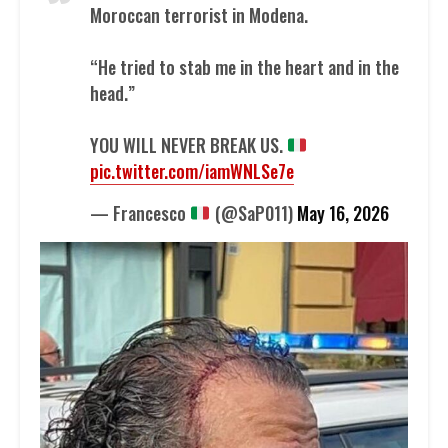
Moroccan terrorist in Modena.
“He tried to stab me in the heart and in the
head.”
YOU WILL NEVER BREAK US.
pic.twitter.com/iamWNLSe7e
— Francesco
(@SaP011)
May 16, 2026