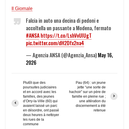
Il Giornale
Falcia in auto una decina di pedoni e
accoltella un passante a Modena, fermato
#ANSA
https://t.co/LshVvUIUgT
pic.twitter.com/dH2Dfx2na4
— Agenzia ANSA (@Agenzia_Ansa)
May 16,
2026
Plutôt que des
Pau (64) : un jeune
poursuites judiciaires
jette “une sorte de
et en accord avec les
hachoir” sur un père de
familles, des jeunes
famille en pleine rue ;
d’Orry-la-Ville (60) qui
une altération du
avaient laissé un parc
discernement a été
en désordre, ont passé
retenue
deux heures à nettoyer
les rues de la
commune